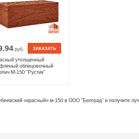
9.94
ЗАКАЗАТЬ
руб.
асный утолщенный
фленый облицовочный
рпич М-150 "Рустик"
ебеевский «красный» м-150 в ООО "Белград" и получите л